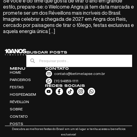
Se você é do time que gosta de virar o ano em grande
estilo, prepare-se: o Welcome Angra já tem data marcada e
promete ser um dos Réveillons mais incríveis do Brasil.
Imagine celebrar a chegada de 2027 em Angra dos Reis,
cercado por paisagens de tirar o fôlego, festas exclusivas e
aquela energia única […]
BUSCAR POSTS
MENU
CONTATO
HOME
contato@betimelapse.com.br
PARCEIROS
(11) 94859-1111
REDES SOCIAIS
FESTAS
HOSPEDAGEM
RÉVEILLON
SOBRE
CONTATO
POSTS
Descubra as melhores festas do Brasil em um só lugar e tenha acesso a benefícios
exclusivos!