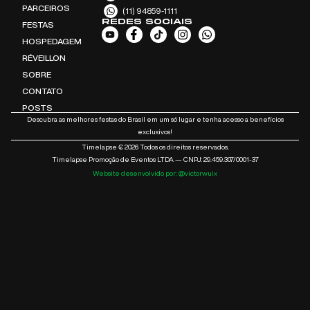
PARCEIROS
(11) 94859-1111
REDES SOCIAIS
FESTAS
HOSPEDAGEM
RÉVEILLON
SOBRE
CONTATO
POSTS
Descubra as melhores festas do Brasil em um só lugar e tenha acesso a benefícios
exclusivos!
Timelapse ₢ 2026 Todos os direitos reservados.
Timelapse Promoção de Eventos LTDA — CNPJ: 29.459.307/0001-37
Website desenvolvido por: @victorwuix