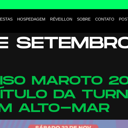
ESTAS
HOSPEDAGEM
RÉVEILLON
SOBRE
CONTATO
POS
E SETEMBR
ISO MAROTO 20
ÍTULO DA TURN
EM ALTO-MAR