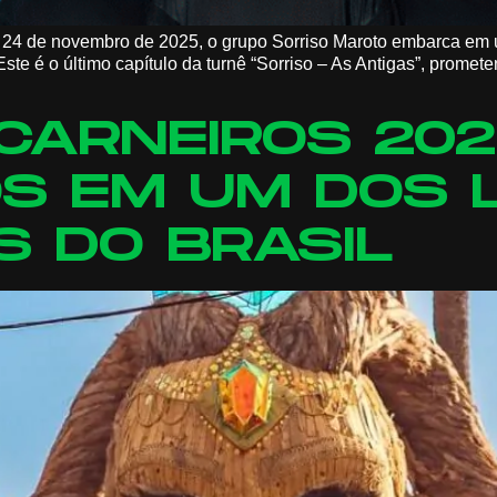
a 24 de novembro de 2025, o grupo Sorriso Maroto embarca em 
ste é o último capítulo da turnê “Sorriso – As Antigas”, prome
CARNEIROS 202
S EM UM DOS 
S DO BRASIL