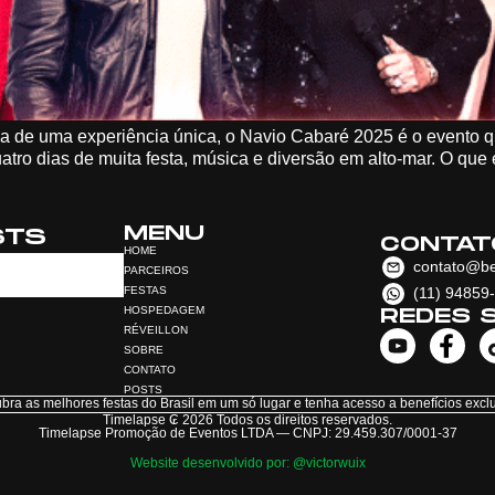
ca de uma experiência única, o Navio Cabaré 2025 é o evento 
ro dias de muita festa, música e diversão em alto-mar. O que
MENU
STS
CONTAT
HOME
contato@be
PARCEIROS
FESTAS
(11) 94859
HOSPEDAGEM
REDES S
RÉVEILLON
SOBRE
CONTATO
POSTS
bra as melhores festas do Brasil em um só lugar e tenha acesso a benefícios exclu
Timelapse ₢ 2026 Todos os direitos reservados.
Timelapse Promoção de Eventos LTDA — CNPJ: 29.459.307/0001-37
Website desenvolvido por: @victorwuix