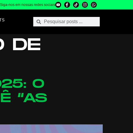
Siga-nos em nossas redes sociais
TS
O DE
25: O
Ê “AS