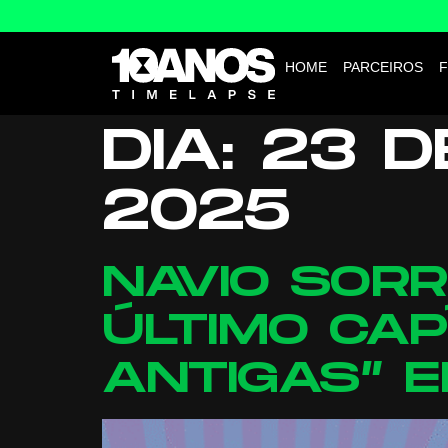
HOME
PARCEIROS
F
DIA:
23 D
2025
NAVIO SORR
ÚLTIMO CAP
ANTIGAS” 