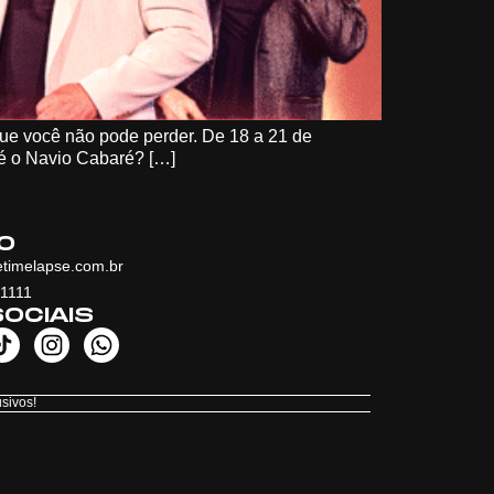
que você não pode perder. De 18 a 21 de
 é o Navio Cabaré? […]
O
timelapse.com.br
-1111
OCIAIS
sivos!