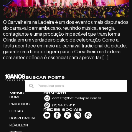
O Carvalheira na Ladeira é um dos eventos mais disputados
do carnaval pernambucano, reunindo música, energia
contagiante e uma produção impecável que transforma
Olinda em um verdadeiro palco de celebração. Como a
festa acontece em meio ao carnaval tradicional da cidade,
garantir uma hospedagem para o Carvalheira na Ladeira
com antecedência é essencial para aproveitar […]
BUSCAR POSTS
MENU
CONTATO
HOME
contato@betimelapse.com.br
PARCEIROS
(11) 94859-1111
REDES SOCIAIS
FESTAS
HOSPEDAGEM
RÉVEILLON