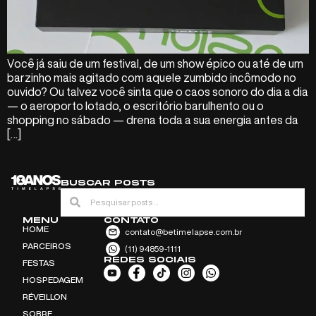
Você já saiu de um festival, de um show épico ou até de um
barzinho mais agitado com aquele zumbido incômodo no
ouvido? Ou talvez você sinta que o caos sonoro do dia a dia
— o aeroporto lotado, o escritório barulhento ou o
shopping no sábado — drena toda a sua energia antes da
[…]
BUSCAR POSTS
MENU
CONTATO
HOME
contato@betimelapse.com.br
PARCEIROS
(11) 94859-1111
REDES SOCIAIS
FESTAS
HOSPEDAGEM
RÉVEILLON
SOBRE