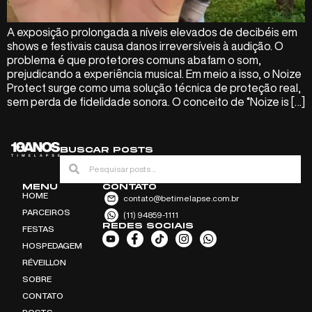
A exposição prolongada a níveis elevados de decibéis em
shows e festivais causa danos irreversíveis à audição. O
problema é que protetores comuns abafam o som,
prejudicando a experiência musical. Em meio a isso, o Noize
Protect surge como uma solução técnica de proteção real,
sem perda de fidelidade sonora. O conceito de “Noize is […]
BUSCAR POSTS
MENU
CONTATO
HOME
contato@betimelapse.com.br
PARCEIROS
(11) 94859-1111
REDES SOCIAIS
FESTAS
HOSPEDAGEM
RÉVEILLON
SOBRE
CONTATO