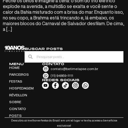
Feche os olhos e imagine a cena: o som do trio elétrico
explode na avenida, a multidão se exalta e você sente o
calor da Bahia misturado com a brisa do mar. Enquanto isso,
no seu copo, a Brahma está trincando e, lá embaixo, os
maiores blocos do Carnaval de Salvador desfilam. De cima,
a […]
BUSCAR POSTS
MENU
CONTATO
HOME
contato@betimelapse.com.br
PARCEIROS
(11) 94859-1111
REDES SOCIAIS
FESTAS
HOSPEDAGEM
RÉVEILLON
SOBRE
CONTATO
POSTS
Descubra as melhores festas do Brasil em um só lugar e tenha acesso a benefícios
exclusivos!