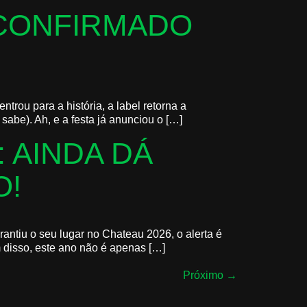
 CONFIRMADO
rou para a história, a label retorna a
abe). Ah, e a festa já anunciou o […]
 AINDA DÁ
O!
antiu o seu lugar no Chateau 2026, o alerta é
 disso, este ano não é apenas […]
Próximo
→