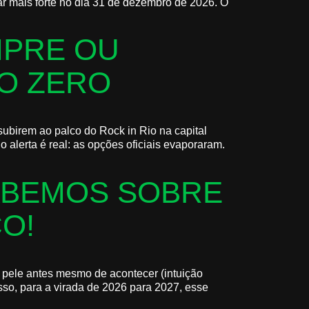
sar mais forte no dia 31 de dezembro de 2026. O
MPRE OU
O ZERO
subirem ao palco do Rock in Rio na capital
 alerta é real: as opções oficiais evaporaram.
ABEMOS SOBRE
O!
 pele antes mesmo de acontecer (intuição
sso, para a virada de 2026 para 2027, esse