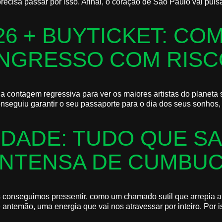
recisa passar por isso. Afinal, o coração de São Paulo vai pul
026 + BUYTICKET: CO
INGRESSO COM RISC
a contagem regressiva para ver os maiores artistas do planeta 
onseguiu garantir o seu passaporte para o dia dos seus sonhos, o
UDADE: TUDO QUE S
 INTENSA DE CUMBUC
s conseguimos pressentir, como um chamado sutil que arrepia a
antemão, uma energia que vai nos atravessar por inteiro. Por i