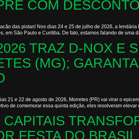
MPRE COM DESCONT
uracão das pistas! Nos dias 24 e 25 de julho de 2026, a lendár
, em São Paulo e Curitiba. De fato, estamos falando de uma das
2026 TRAZ D-NOX E 
TES (MG); GARANTA
O
ias 21 e 22 de agosto de 2026, Morretes (PR) vai virar o epice
tivo de comemorar essa quinta edição, eles resolveram elevar o
5 CAPITAIS TRANSFO
R FESTA DO BRASIL