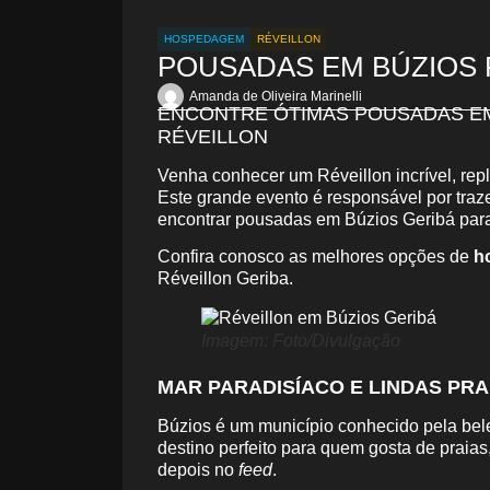
HOSPEDAGEM
RÉVEILLON
POUSADAS EM BÚZIOS 
Amanda de Oliveira Marinelli
ENCONTRE ÓTIMAS POUSADAS EM
RÉVEILLON
Venha conhecer um Réveillon incrível, repl
Este grande evento é responsável por traze
encontrar pousadas em Búzios Geribá para
Confira conosco as melhores opções de
h
Réveillon Geriba.
Imagem: Foto/Divulgação
MAR PARADISÍACO E LINDAS PR
Búzios é um município conhecido pela bel
destino perfeito para quem gosta de praias
depois no
feed
.