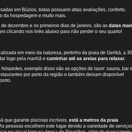
sadas em Búzios, todas possuem altas avaliações, conforto,
tro da hospedagem e muito mais.
 de dezembro e os primeiros dias de janeiro, são as
datas mai
s clicando nos links abaixo para não perder o seu quarto!
alizada em meio da natureza, pertinho da praia de Geribá, a 3
rdar logo pela manhã e
caminhar até as areias para relaxar.
 hóspedes, exemplo disso são as opções de lazer: sauna, bar 
 restaurantes por perto da região e também deixam disponível
porto.
 que garante piscinas incríveis,
está a metros da praia
As pessoas escolhem este lugar devido a variedade de serviço
rasar no visual logo na época de Reveillon, além de maquiagem