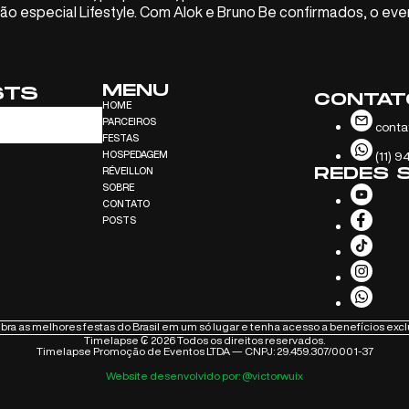
ção especial Lifestyle. Com Alok e Bruno Be confirmados, o ev
MENU
STS
CONTAT
HOME
PARCEIROS
conta
FESTAS
HOSPEDAGEM
(11) 9
REDES S
RÉVEILLON
SOBRE
CONTATO
POSTS
ra as melhores festas do Brasil em um só lugar e tenha acesso a benefícios excl
Timelapse ₢ 2026 Todos os direitos reservados.
Timelapse Promoção de Eventos LTDA — CNPJ: 29.459.307/0001-37
Website desenvolvido por: @victorwuix