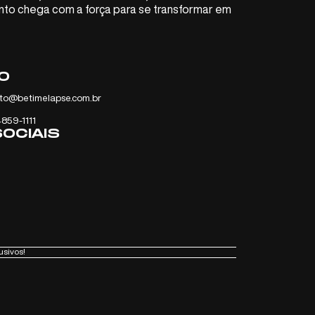
ento chega com a força para se transformar em
O
to@betimelapse.com.br
4859-1111
OCIAIS
usivos!