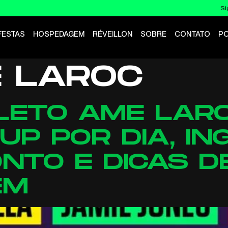
Si
FESTAS
HOSPEDAGEM
RÉVEILLON
SOBRE
CONTATO
P
 LAROC
LETO AME LARO
-UP POR DIA, I
NTO E DICAS D
EM