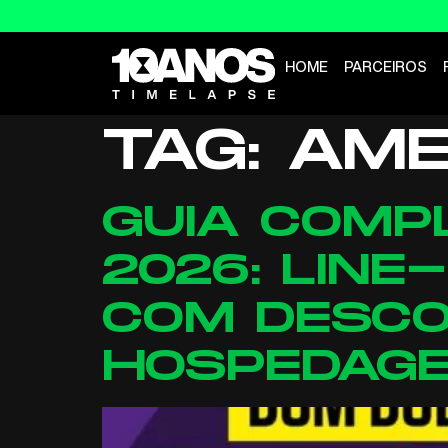
HOME
PARCEIROS
TAG:
AME
GUIA COMP
2026: LINE
COM DESCO
HOSPEDAG