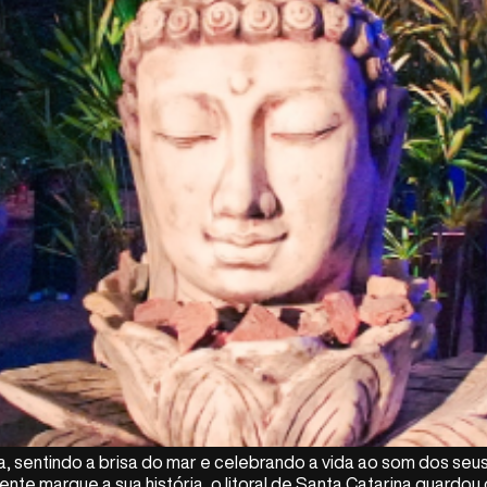
 sentindo a brisa do mar e celebrando a vida ao som dos seus a
nte marque a sua história, o litoral de Santa Catarina guardou o