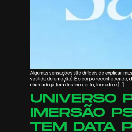
Algumas sensações são difíceis de explicar, ma
vestida de emoção). É o corpo reconhecendo, de 
chamado já tem destino certo, formato e […]
UNIVERSO P
IMERSÃO PS
TEM DATA P