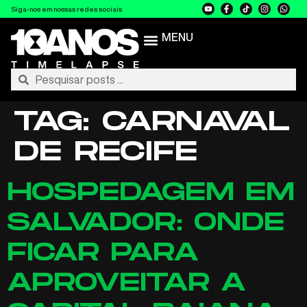
Siga-nos em nossas redes sociais
MENU
TAG:
CARNAVAL
DE RECIFE
HOSPEDAGEM EM
SALVADOR: ONDE
FICAR PARA
APROVEITAR A