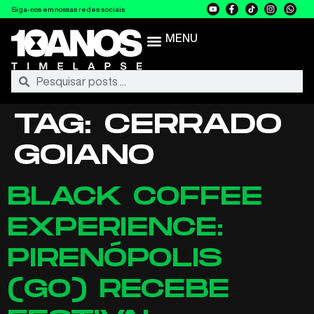
Siga-nos em nossas redes sociais
MENU
TAG:
CERRADO
GOIANO
BLACK COFFEE
EXPERIENCE:
PIRENÓPOLIS
(GO) RECEBE