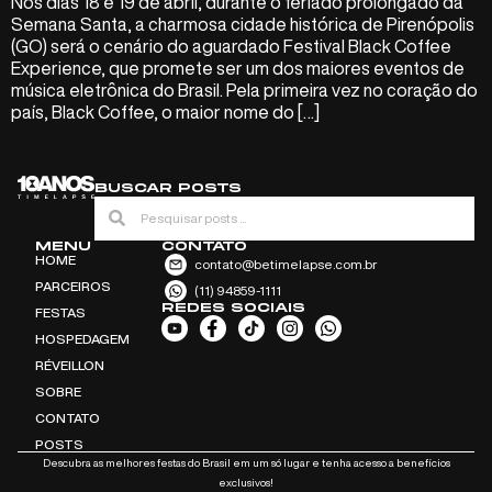
Nos dias 18 e 19 de abril, durante o feriado prolongado da
Semana Santa, a charmosa cidade histórica de Pirenópolis
(GO) será o cenário do aguardado Festival Black Coffee
Experience, que promete ser um dos maiores eventos de
música eletrônica do Brasil. Pela primeira vez no coração do
país, Black Coffee, o maior nome do […]
BUSCAR POSTS
MENU
CONTATO
HOME
contato@betimelapse.com.br
PARCEIROS
(11) 94859-1111
REDES SOCIAIS
FESTAS
HOSPEDAGEM
RÉVEILLON
SOBRE
CONTATO
POSTS
Descubra as melhores festas do Brasil em um só lugar e tenha acesso a benefícios
exclusivos!