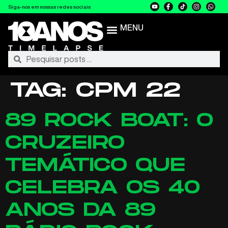
Siga-nos em nossas redes sociais
MENU
TAG:
CPM 22
89 ROCK BOAT: O
CRUZEIRO
TEMÁTICO QUE
CELEBRA OS 40
ANOS DA 89