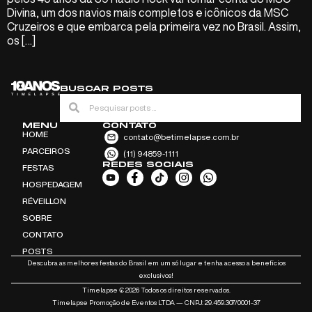
Divina, um dos navios mais completos e icônicos da MSC
Cruzeiros e que embarca pela primeira vez no Brasil. Assim,
os […]
BUSCAR POSTS
MENU
CONTATO
HOME
contato@betimelapse.com.br
PARCEIROS
(11) 94859-1111
REDES SOCIAIS
FESTAS
HOSPEDAGEM
RÉVEILLON
SOBRE
CONTATO
POSTS
Descubra as melhores festas do Brasil em um só lugar e tenha acesso a benefícios
exclusivos!
Timelapse ₢ 2026 Todos os direitos reservados.
Timelapse Promoção de Eventos LTDA — CNPJ: 29.459.307/0001-37