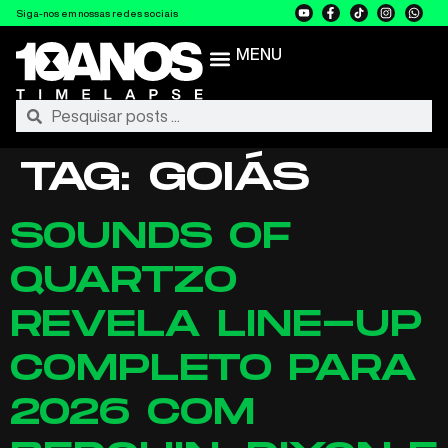
Siga-nos em nossas redes sociais
MENU
TAG:
GOIÁS
SOUNDS OF
QUARTZO
REVELA LINE-UP
COMPLETO PARA
2026 COM