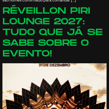
são nomes confirmado para comandar […]
RÉVEILLON PIRI
LOUNGE 2027:
TUDO QUE JÁ SE
SABE SOBRE O
EVENTO!