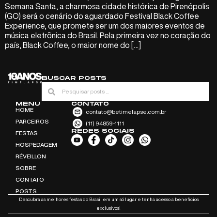
Semana Santa, a charmosa cidade histórica de Pirenópolis
(GO) será o cenário do aguardado Festival Black Coffee
Experience, que promete ser um dos maiores eventos de
música eletrônica do Brasil. Pela primeira vez no coração do
país, Black Coffee, o maior nome do […]
BUSCAR POSTS
MENU
CONTATO
HOME
contato@betimelapse.com.br
PARCEIROS
(11) 94859-1111
REDES SOCIAIS
FESTAS
HOSPEDAGEM
RÉVEILLON
SOBRE
CONTATO
POSTS
Descubra as melhores festas do Brasil em um só lugar e tenha acesso a benefícios
exclusivos!