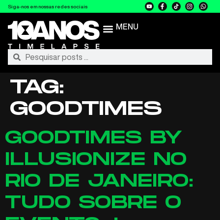
Siga-nos em nossas redes sociais
MENU
TAG:
GOODTIMES
GOODTIMES BY
ILLUSIONIZE NO
RIO DE JANEIRO:
TUDO SOBRE O