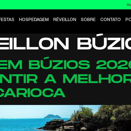
Si
FESTAS
HOSPEDAGEM
RÉVEILLON
SOBRE
CONTATO
P
EILLON BÚZI
EM BÚZIOS 202
NTIR A MELHOR
CARIOCA