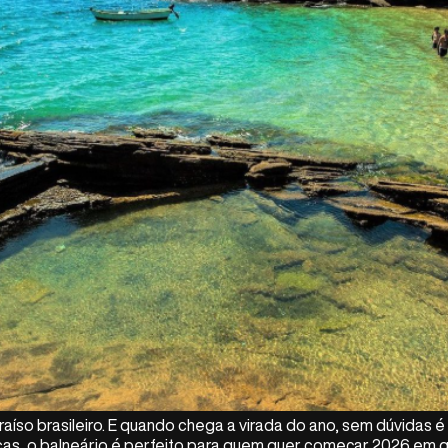
aíso brasileiro. E quando chega a virada do ano, sem dúvidas
as, o balneário é perfeito para quem quer começar 2026 em gra