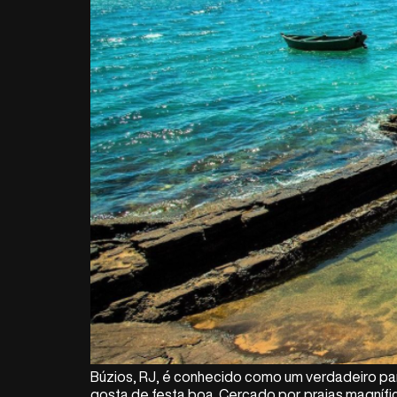
Búzios, RJ, é conhecido como um verdadeiro par
gosta de festa boa. Cercado por praias magnífic