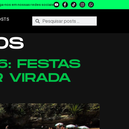
ga-nos em nossas redes sociais
OSTS
OS
6: FESTAS
 VIRADA