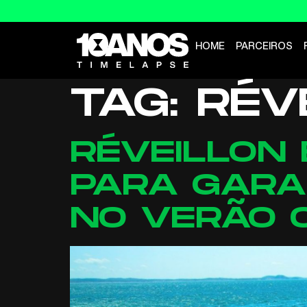
HOME
PARCEIROS
TAG:
RÉV
RÉVEILLON 
PARA GARA
NO VERÃO 