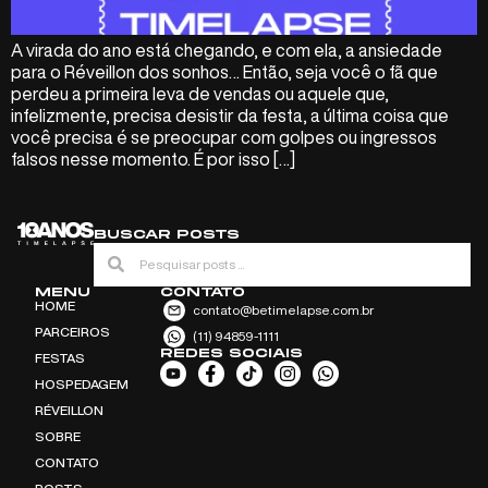
A virada do ano está chegando, e com ela, a ansiedade
para o Réveillon dos sonhos… Então, seja você o fã que
perdeu a primeira leva de vendas ou aquele que,
infelizmente, precisa desistir da festa, a última coisa que
você precisa é se preocupar com golpes ou ingressos
falsos nesse momento. É por isso […]
BUSCAR POSTS
MENU
CONTATO
HOME
contato@betimelapse.com.br
PARCEIROS
(11) 94859-1111
REDES SOCIAIS
FESTAS
HOSPEDAGEM
RÉVEILLON
SOBRE
CONTATO