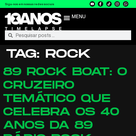
Siga-nos em nossas redes sociais
MENU
TAG:
ROCK
89 ROCK BOAT: O
CRUZEIRO
TEMÁTICO QUE
CELEBRA OS 40
ANOS DA 89