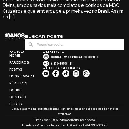
Divina, um dos navios mais completos e icônicos da MSC
Cruzeiros e que embarca pela primeira vez no Brasil. Assim,
os […]
BUSCAR POSTS
MENU
CONTATO
HOME
contato@betimelapse.com.br
PARCEIROS
(11) 94859-1111
REDES SOCIAIS
FESTAS
HOSPEDAGEM
RÉVEILLON
SOBRE
CONTATO
POSTS
Descubra as melhores festas do Brasil em um só lugar e tenha acesso a benefícios
exclusivos!
Timelapse ₢ 2026 Todos os direitos reservados.
Timelapse Promoção de Eventos LTDA — CNPJ: 29.459.307/0001-37