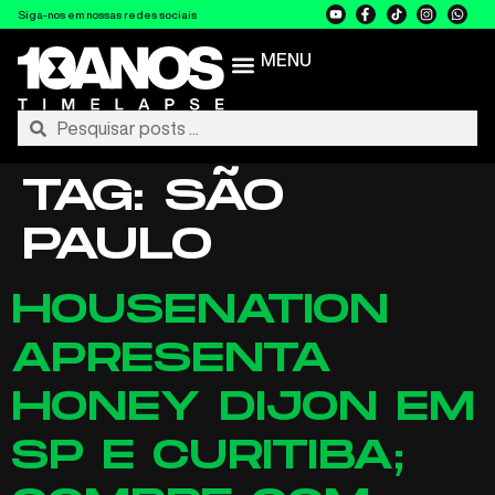
Siga-nos em nossas redes sociais
MENU
TAG:
SÃO
PAULO
HOUSENATION
APRESENTA
HONEY DIJON EM
SP E CURITIBA;