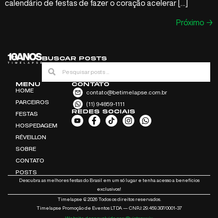
calendário de festas de fazer o coração acelerar […]
Próximo
→
BUSCAR POSTS
MENU
CONTATO
HOME
contato@betimelapse.com.br
PARCEIROS
(11) 94859-1111
REDES SOCIAIS
FESTAS
HOSPEDAGEM
RÉVEILLON
SOBRE
CONTATO
POSTS
Descubra as melhores festas do Brasil em um só lugar e tenha acesso a benefícios
exclusivos!
Timelapse ₢ 2026 Todos os direitos reservados.
Timelapse Promoção de Eventos LTDA — CNPJ: 29.459.307/0001-37
Website desenvolvido por: @victorwuix