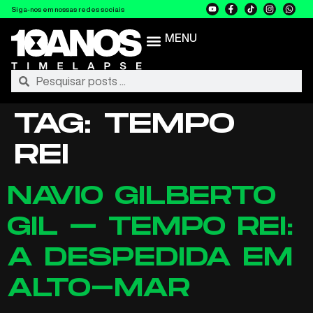
Siga-nos em nossas redes sociais
MENU
TAG:
TEMPO
REI
NAVIO GILBERTO
GIL – TEMPO REI:
A DESPEDIDA EM
ALTO-MAR