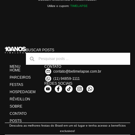
Utilize o cupom:
TIMELAPSE
BUSCAR POSTS
MENU
CONTATO
HOME
contato@betimelapse.com.br
PARCEIROS
(11) 94859-1111
REDES SOCIAIS
FESTAS
HOSPEDAGEM
RÉVEILLON
SOBRE
CONTATO
POSTS
Descubra as melhores festas do Brasil em um só lugar e tenha acesso a benefícios
exclusivos!