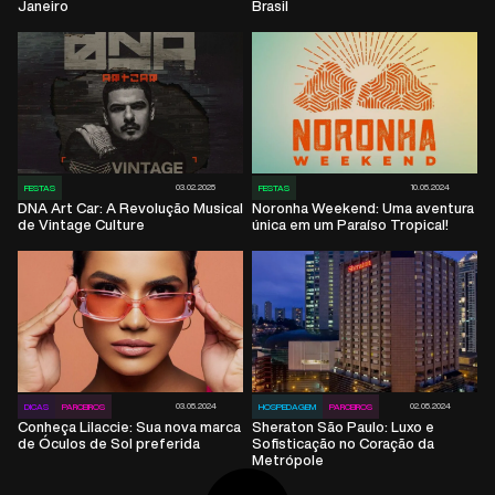
Janeiro
Brasil
03.02.2025
10.05.2024
FESTAS
FESTAS
DNA Art Car: A Revolução Musical
Noronha Weekend: Uma aventura
de Vintage Culture
única em um Paraíso Tropical!
03.05.2024
02.05.2024
DICAS
PARCEIROS
HOSPEDAGEM
PARCEIROS
Conheça Lilaccie: Sua nova marca
Sheraton São Paulo: Luxo e
de Óculos de Sol preferida
Sofisticação no Coração da
Metrópole