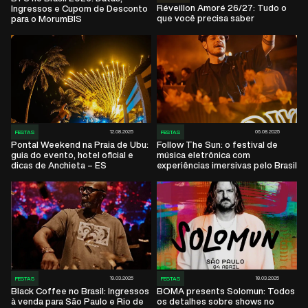
Réveillon Amoré 26/27: Tudo o
Ingressos e Cupom de Desconto
que você precisa saber
para o MorumBIS
12.08.2025
06.08.2025
FESTAS
FESTAS
Pontal Weekend na Praia de Ubu:
Follow The Sun: o festival de
guia do evento, hotel oficial e
música eletrônica com
dicas de Anchieta – ES
experiências imersivas pelo Brasil
19.03.2025
18.03.2025
FESTAS
FESTAS
Black Coffee no Brasil: Ingressos
BOMA presents Solomun: Todos
à venda para São Paulo e Rio de
os detalhes sobre shows no