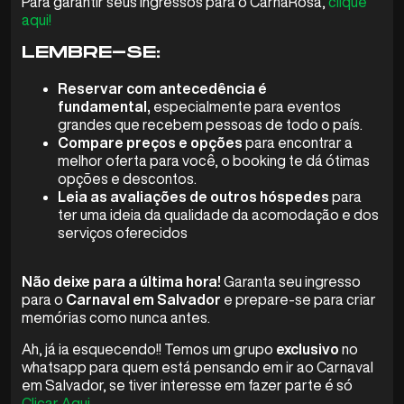
Para garantir seus ingressos para o CarnaRosa,
clique
aqui!
LEMBRE-SE:
Reservar com antecedência é
fundamental,
especialmente para eventos
grandes que recebem pessoas de todo o país.
Compare preços e opções
para encontrar a
melhor oferta para você, o booking te dá ótimas
opções e descontos.
Leia as avaliações de outros hóspedes
para
ter uma ideia da qualidade da acomodação e dos
serviços oferecidos
Não deixe para a última hora!
Garanta seu ingresso
para o
Carnaval em Salvador
e prepare-se para criar
memórias como nunca antes.
Ah, já ia esquecendo!! Temos um grupo
exclusivo
no
whatsapp para quem está pensando em ir ao Carnaval
em Salvador, se tiver interesse em fazer parte é só
Clicar Aqui.