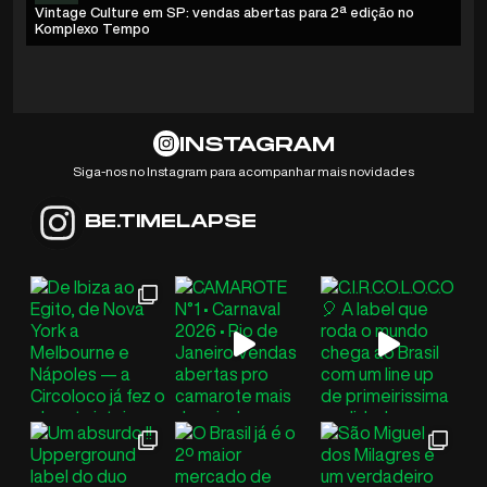
Vintage Culture em SP: vendas abertas para 2ª edição no
Ho
Komplexo Tempo
co
INSTAGRAM
Siga-nos no Instagram para acompanhar mais novidades
BE.TIMELAPSE