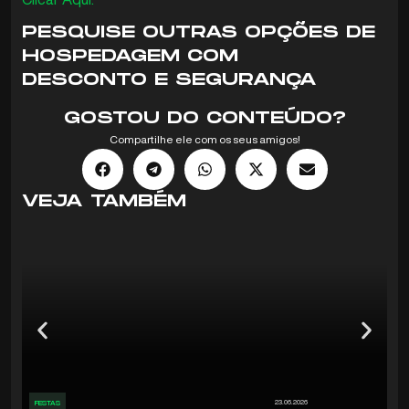
PESQUISE OUTRAS OPÇÕES DE
HOSPEDAGEM COM
DESCONTO E SEGURANÇA
GOSTOU DO CONTEÚDO?
Compartilhe ele com os seus amigos!
VEJA TAMBÉM
23.06.2026
FESTAS
FE