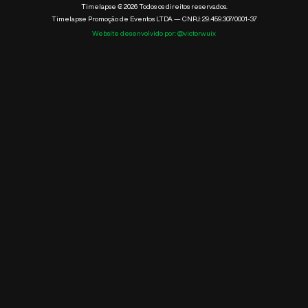
Timelapse ₢ 2026 Todos os direitos reservados.
Timelapse Promoção de Eventos LTDA — CNPJ: 29.459.307/0001-37
Website desenvolvido por: @victorwuix