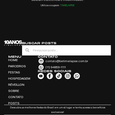
Utilize o cupom:
TIMELAPSE
BUSCAR POSTS
MENU
CONTATO
HOME
contato@betimelapse.com.br
PARCEIROS
(11) 94859-1111
REDES SOCIAIS
FESTAS
HOSPEDAGEM
RÉVEILLON
SOBRE
CONTATO
POSTS
Descubra as melhores festas do Brasil em um só lugar e tenha acesso a benefícios
exclusivos!