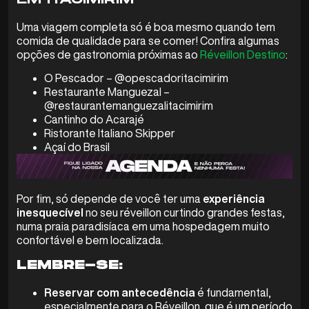
Uma viagem completa só é boa mesmo quando tem
comida de qualidade para se comer! Confira algumas
opções de gastronomia próximas ao
Réveillon Destino
:
O Pescador – @opescadoritacimirim
Restaurante Manguezal –
@restaurantemanguezalitacimirim
Cantinho do Acarajé
Ristorante Italiano Skipper
Açaí do Brasil
Por fim, só depende de você ter uma
experiência
inesquecível
no seu réveillon curtindo grandes festas,
numa praia paradisíaca em uma hospedagem muito
confortável e bem localizada.
LEMBRE-SE:
Reservar com antecedência
é fundamental,
especialmente para o Réveillon, que é um período