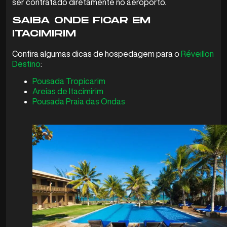
ser contratado diretamente no aeroporto.
SAIBA ONDE FICAR EM
ITACIMIRIM
Confira algumas dicas de hospedagem para o
Réveillon
Destino
:
Pousada Tropicarim
Areias de Itacimirim
Pousada Praia das Ondas