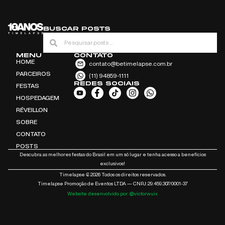
BUSCAR POSTS
MENU
CONTATO
HOME
contato@betimelapse.com.br
PARCEIROS
(11) 94859-1111
REDES SOCIAIS
FESTAS
HOSPEDAGEM
RÉVEILLON
SOBRE
CONTATO
POSTS
Descubra as melhores festas do Brasil em um só lugar e tenha acesso a benefícios
exclusivos!
Timelapse ₢ 2026 Todos os direitos reservados.
Timelapse Promoção de Eventos LTDA — CNPJ: 29.459.307/0001-37
Website desenvolvido por: @victorwuix