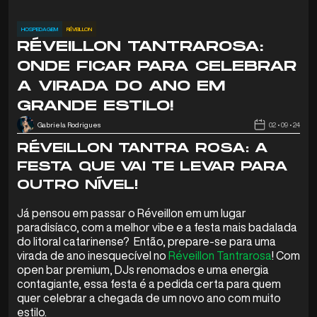
HOSPEDAGEM
RÉVEILLON
RÉVEILLON TANTRAROSA:
ONDE FICAR PARA CELEBRAR
A VIRADA DO ANO EM
GRANDE ESTILO!
Gabriela Rodrigues
02 • 09 • 24
RÉVEILLON TANTRA ROSA: A
FESTA QUE VAI TE LEVAR PARA
OUTRO NÍVEL!
Já pensou em passar o Réveillon em um lugar
paradisíaco, com a melhor vibe e a festa mais badalada
do litoral catarinense? Então, prepare-se para uma
virada de ano inesquecível no
Réveillon Tantrarosa
! Com
open bar premium, DJs renomados e uma energia
contagiante, essa festa é a pedida certa para quem
quer celebrar a chegada de um novo ano com muito
estilo.