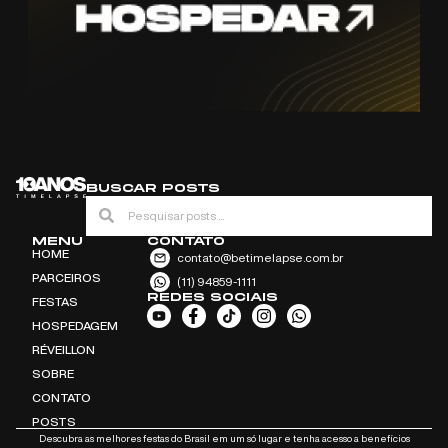
BUSCAR POSTS
MENU
CONTATO
HOME
contato@betimelapse.com.br
PARCEIROS
(11) 94859-1111
REDES SOCIAIS
FESTAS
HOSPEDAGEM
RÉVEILLON
SOBRE
CONTATO
POSTS
Descubra as melhores festas do Brasil em um só lugar e tenha acesso a benefícios