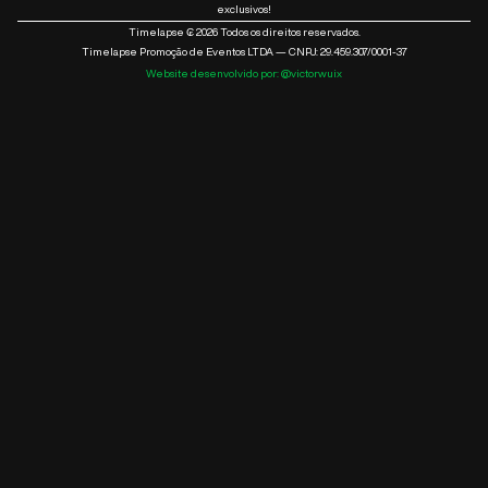
exclusivos!
Timelapse ₢ 2026 Todos os direitos reservados.
Timelapse Promoção de Eventos LTDA — CNPJ: 29.459.307/0001-37
Website desenvolvido por: @victorwuix