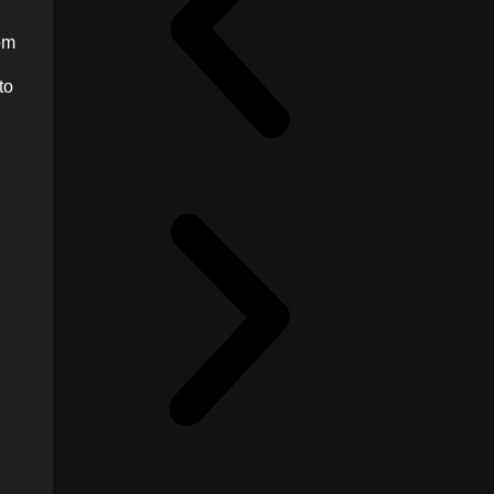
om
to