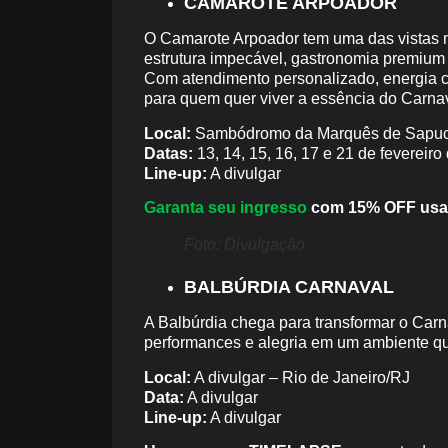
CAMAROTE ARPOADOR
O Camarote Arpoador tem uma das vistas m
estrutura impecável, gastronomia premium
Com atendimento personalizado, energia co
para quem quer viver a essência do Carnav
Local:
Sambódromo da Marquês de Sapucaí
Datas:
13, 14, 15, 16, 17 e 21 de fevereiro
Line-up:
A divulgar
Garanta seu ingresso
com 15% OFF usa
Foto: Divulgação
BALBÚRDIA CARNAVAL
A Balbúrdia chega para transformar o Car
performances e alegria em um ambiente que
Local:
A divulgar – Rio de Janeiro/RJ
Data:
A divulgar
Line-up:
A divulgar