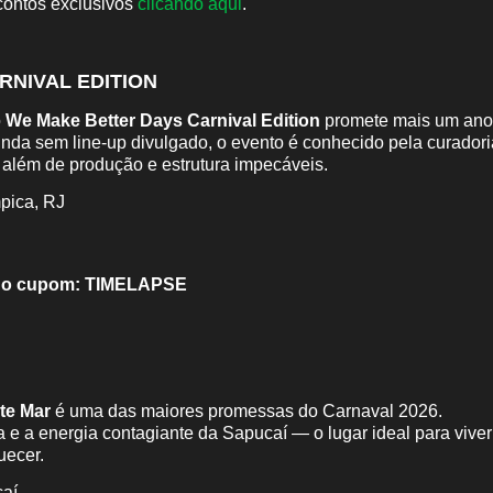
ontos exclusivos
clicando aqui
.
RNIVAL EDITION
o
We Make Better Days Carnival Edition
promete mais um ano
inda sem line-up divulgado, o evento é conhecido pela curadori
, além de produção e estrutura impecáveis.
pica, RJ
 o cupom:
TIMELAPSE
te Mar
é uma das maiores promessas do Carnaval 2026.
da e a energia contagiante da Sapucaí — o lugar ideal para viver
uecer.
aí