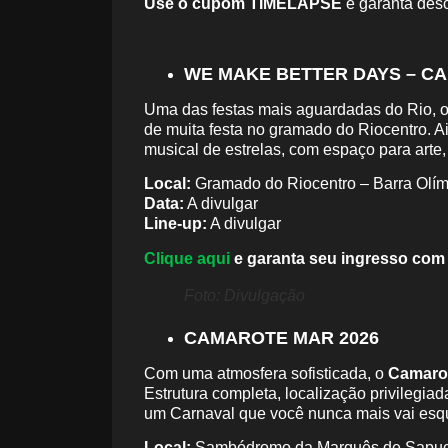
Use o cupom TIMELAPSE
e garanta desc
WE MAKE BETTER DAYS – CA
Uma das festas mais aguardadas do Rio, 
de muita festa no gramado do Riocentro. A
musical de estrelas, com espaço para arte
Local:
Gramado do Riocentro – Barra Olím
Data:
A divulgar
Line-up:
A divulgar
Clique aqui
e garanta seu ingresso com
Foto: Divulgação
CAMAROTE MAR 2026
Com uma atmosfera sofisticada, o
Camaro
Estrutura completa, localização privilegia
um Carnaval que você nunca mais vai esq
Local:
Sambódromo da Marquês de Sapuc