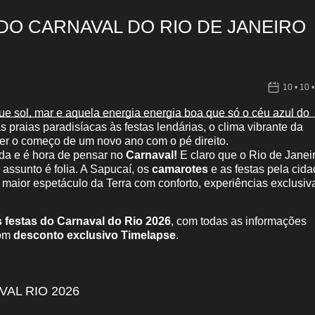
DO CARNAVAL DO RIO DE JANEIRO
10 • 10 
e sol, mar e aquela energia energia boa que só o céu azul do
 praias paradisíacas às festas lendárias, o clima vibrante da
iver o começo de um novo ano com o pé direito.
uda e é hora de pensar no
Carnaval!
E claro que o Rio de Janei
 assunto é folia. A Sapucaí, os
camarotes
e as festas pela cid
o maior espetáculo da Terra com conforto, experiências exclusiv
 festas do Carnaval do Rio 2026
, com todas as informações
com
desconto exclusivo Timelapse
.
AL RIO 2026