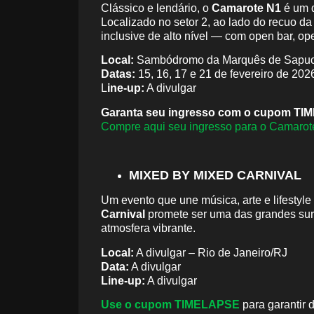
Clássico e lendário, o
Camarote N1
é um d
Localizado no setor 2, ao lado do recuo da 
inclusive de alto nível — com open bar, ope
Local:
Sambódromo da Marquês de Sapuc
Datas:
15, 16, 17 e 21 de fevereiro de 202
L
ine-up:
A divulgar
Garanta seu ingresso com o cupom TIM
Compre aqui seu ingresso para o Camaro
MIXED BY MIXED CARNIVAL
Um evento que une música, arte e lifestyl
Carnival
promete ser uma das grandes sur
atmosfera vibrante.
Local:
A divulgar – Rio de Janeiro/RJ
Data:
A divulgar
Line-up:
A divulgar
Use o cupom TIMELAPSE
para garantir 