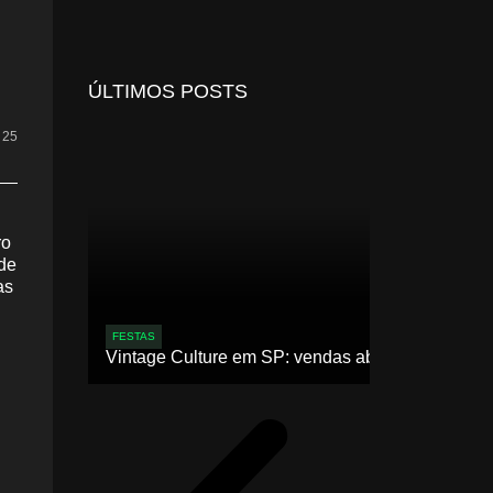
ÚLTIMOS POSTS
• 25
ro
ade
as
FESTAS
Vintage Culture em SP: vendas abertas para 2ª