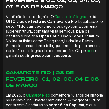
FEVEREIRO E 01, 02, 03, 04, 05,
07 E 08 DE MARÇO
Você não leu errado, não. O
Camarote Allegria
te dá
OITO dias de festa no Carnaval do Rio
. Localizado no
setor 11 do sambódromo
, o espaço conta com uma
superestrutura, com uma vista sem igual para os
desfiles e direito a
Open Bar e Open Food Premium.
No line, artistas como Thiaguinho, Ludmilla e Pedro
Sampaio comandam a folia, que tem tudo para ser uma
explosão de allegria do começo ao fim. Clique
aqui
e
garanta seu
ingresso com desconto.
CAMAROTE RIO | 28 DE
FEVEREIRO, 01, 02, 03, 04 E 08
DE MARÇO
Em 2025, o
Camarote Rio
comemora 10 anos de história
no Carnaval da Cidade Maravilhosa. A
megaestrutura
conta com 3 andares no
setor 6 da Sapucaí
, o que