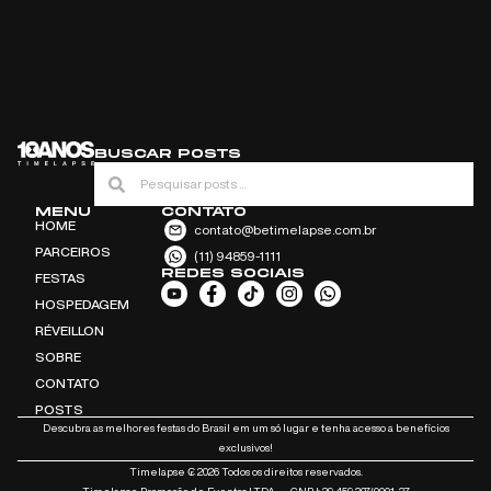
BUSCAR POSTS
MENU
CONTATO
HOME
contato@betimelapse.com.br
PARCEIROS
(11) 94859-1111
REDES SOCIAIS
FESTAS
HOSPEDAGEM
RÉVEILLON
SOBRE
CONTATO
POSTS
Descubra as melhores festas do Brasil em um só lugar e tenha acesso a benefícios
exclusivos!
Timelapse ₢ 2026 Todos os direitos reservados.
Timelapse Promoção de Eventos LTDA — CNPJ: 29.459.307/0001-37