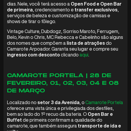
dias. Nele, você terá acesso a
Open Food e Open Bar
de primeira
, credenciamento e
transfer exclusivos
,
serviços de beleza e customização de camisas e
shows de tirar o fôlego.
Vintage Culture, Dubdogz, Sorriso Maroto, Ferrugem,
Belo, Kevin o Chris, MC Rebecca e Cabelinho são alguns
dos nomes que compõem a
lista de atrações
do
Camarote Arpoador. Garanta seu lugar e compre seu
ingresso com desconto
clicando
aqui
.
CAMAROTE PORTELA | 28 DE
FEVEREIRO, 01, 02, 03, 04 E 08
DE MARÇO
Localizado no
setor 3 da Avenida
, o
Camarote Portela
oferece uma vista única e privilegiada dos desfiles,
bem ao lado do 1º recuo da bateria. O
Open Bar e
Buffet
de primeira confirmam a qualidade do
camarote, que também assegura
transporte de ida e