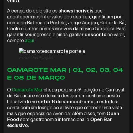
volta.
A cereja do bolo são os
shows incríveis
que
acontecem nos intervalos dos desfiles, que ficam por
conta da Bateria da Portela, Jorge Aragão, Roberta Sá,
Criolo e outros nomes incríveis da música brasileira. Para
garantir seu ingresso e ainda ganhar
desconto
no valor,
compre
aqui
.
Foto: Divulgação
CAMAROTE MAR | 01, 02, 03, 04
E 08 DE MARÇO
O
Camarote Mar
chega para sua 5ª edição no Carnaval
da Sapucaí e não deixa a desejar em nenhum quesito.
Localizado no
setor 6 do sambódromo
, a estrutura
conta com um lounge ao ar livre que oferece uma vista
mais que especial da Avenida. Além disso, tem
Open
Food
com gastronomia internacional e
Open Bar
exclusivo.