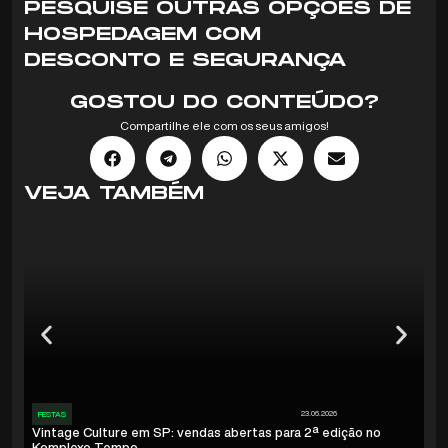
PESQUISE OUTRAS OPÇÕES DE
HOSPEDAGEM COM
DESCONTO E SEGURANÇA
GOSTOU DO CONTEÚDO?
Compartilhe ele com os seus amigos!
VEJA TAMBÉM
23.06.2026
FESTAS
FE
Vintage Culture em SP: vendas abertas para 2ª edição no
Ho
Komplexo Tempo
co