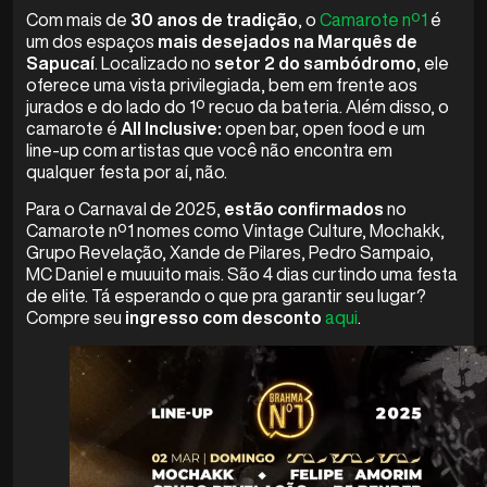
Com mais de
30 anos de tradição
, o
Camarote nº1
é
um dos espaços
mais desejados na Marquês de
Sapucaí
. Localizado no
setor 2 do sambódromo
, ele
oferece uma vista privilegiada, bem em frente aos
jurados e do lado do 1º recuo da bateria. Além disso, o
camarote é
All Inclusive:
open bar, open food e um
line-up com artistas que você não encontra em
qualquer festa por aí, não.
Para o Carnaval de 2025,
estão confirmados
no
Camarote nº1 nomes como Vintage Culture, Mochakk,
Grupo Revelação, Xande de Pilares, Pedro Sampaio,
MC Daniel e muuuito mais. São 4 dias curtindo uma festa
de elite. Tá esperando o que pra garantir seu lugar?
Compre seu
ingresso com desconto
aqui
.