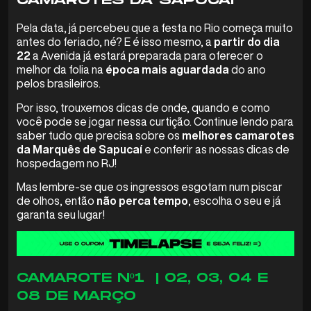
CAMAROTES DA SAPUCAÍ
Pela data, já percebeu que a festa no Rio começa muito
antes do feriado, né? E é isso mesmo, a
partir do dia
22
a Avenida já estará preparada para oferecer o
melhor da folia na
época mais aguardada
do ano
pelos brasileiros.
Por isso, trouxemos dicas de onde, quando e como
você pode se jogar nessa curtição. Continue lendo para
saber tudo que precisa sobre os
melhores camarotes
da Marquês de Sapucaí
e conferir as nossas dicas de
hospedagem no RJ!
Mas lembre-se que os ingressos esgotam num piscar
de olhos, então
não perca tempo
, escolha o seu e já
garanta seu lugar!
CAMAROTE Nº1 | 02, 03, 04 E
08 DE MARÇO